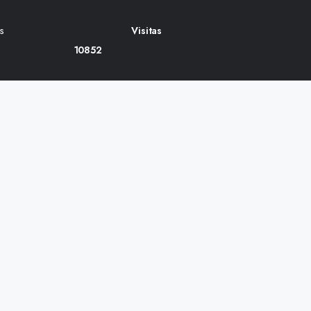
s
Visitas
10852